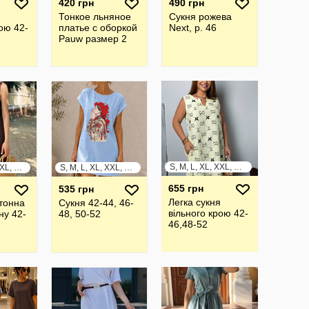
420 грн
490 грн
я
Тонкое льняное
Сукня рожева
рою 42-
платье с оборкой
Next, р. 46
Pauw размер 2
S, M, L, XL, XXL, XXXL
S, M, L, XL, XXL, XXXL
S, M, L, XL, XXL, XXXL
655 грн
535 грн
Легка сукня
тонна
Сукня 42-44, 46-
вільного крою 42-
ну 42-
48, 50-52
46,48-52