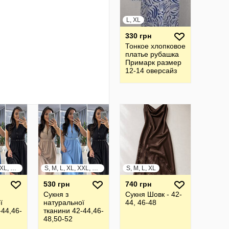
L, XL
330 грн
Тонкое хлопковое
платье рубашка
Примарк размер
12-14 оверсайз
S, M, L, XL, XXL, XXXL
S, M, L, XL, XXL, XXXL
S, M, L, XL
530 грн
740 грн
Сукня з
Сукня Шовк - 42-
ї
натуральної
44, 46-48
-44,46-
тканини 42-44,46-
48,50-52