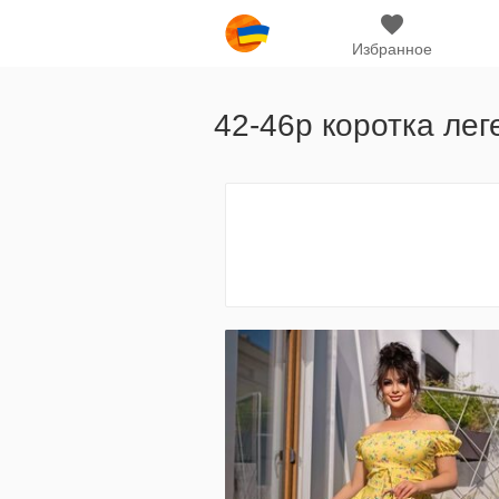
Избранное
42-46р коротка лег