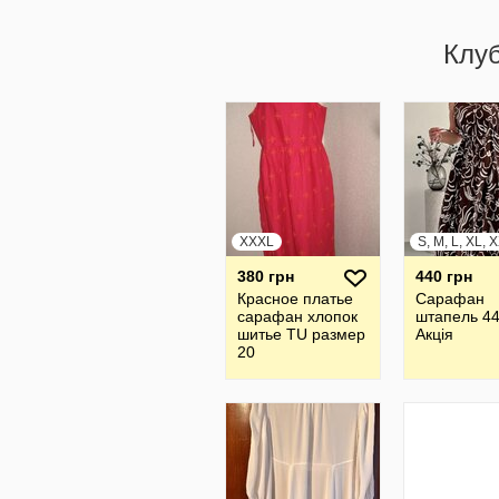
Клу
XXXL
S, M, L, XL, 
380 грн
440 грн
Красное платье
Сарафан
сарафан хлопок
штапель 44
шитье TU размер
Акція
20