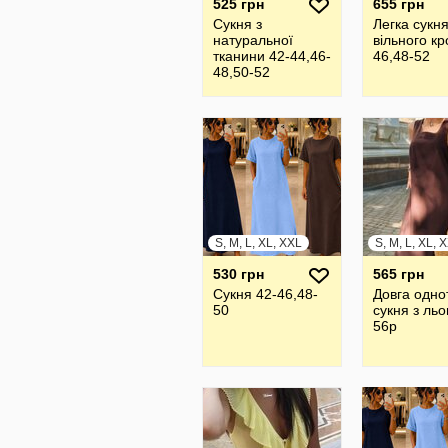
525 грн
655 грн
Сукня з
Легка сукн
натуральної
вільного к
тканини 42-44,46-
46,48-52
48,50-52
S, M, L, XL, XXL
530 грн
565 грн
Сукня 42-46,48-
Довга одно
50
сукня з льо
56р