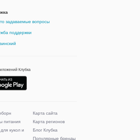
жка
то задаваемые вопросы
жба поддержки
аинский
риложений Клубка
еборн
Карта сайта
ы питания
Карта регионов
 для кукол и
Блог Клубка
Популярные бренды