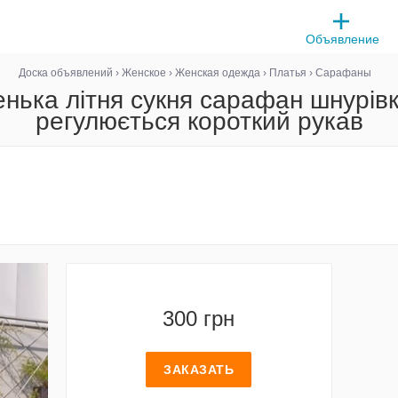
Объявление
Доска объявлений
›
Женское
›
Женская одежда
›
Платья
›
Сарафаны
енька літня сукня сарафан шнурівк
регулюється короткий рукав
300 грн
ЗАКАЗАТЬ