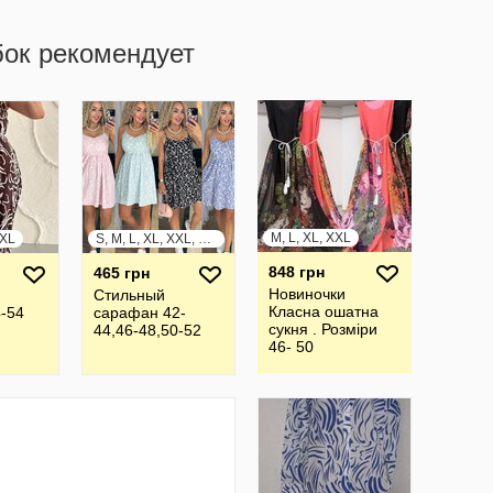
бок рекомендует
M, L, XL, XXL
XXL
S, M, L, XL, XXL, XXXL
848 грн
465 грн
Новиночки
Стильный
Класна ошатна
-54
сарафан 42-
сукня . Розміри
44,46-48,50-52
46- 50