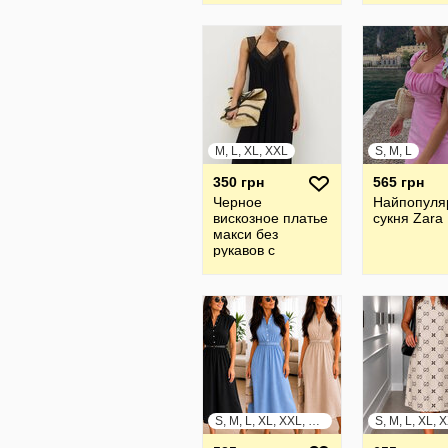
M, L, XL, XXL
S, M, L
350 грн
565 грн
Черное
Найпопуля
вискозное платье
сукня Zara
макси без
рукавов с
кружевной
отделкой на v-
образном вырезе
S, M, L, XL, XXL, XXXL