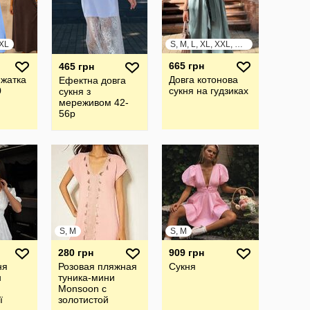
XXL
S, M, L, XL, XXL, XXXL
665 грн
465 грн
 жатка
Довга котонова
Ефектна довга
0
сукня на гудзиках
сукня з
мереживом 42-
56р
S, M
S, M
280 грн
909 грн
ня
Розовая пляжная
Сукня
н
туника-мини
Monsoon с
ї
золотистой