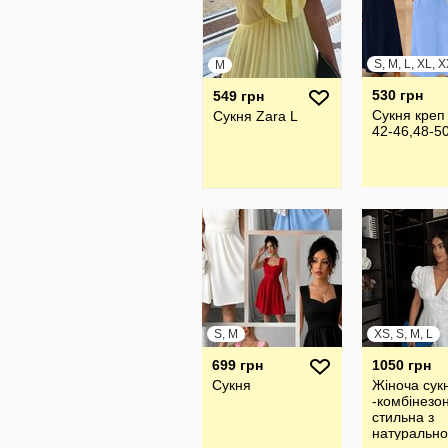
S, M, L, XL, 
M
530 грн
549 грн
Сукня креп
Сукня Zara L
42-46,48-5
S, M
XS, S, M, L
699 грн
1050 грн
Сукня
Жіноча сук
-комбінезо
стильна з
натурально