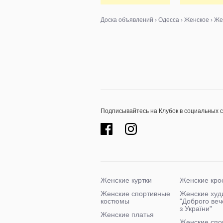
тканини пр
Доска объявлений
›
Одесса
›
Женское
›
Же
Подписывайтесь на Клубок в социальных 
Женские куртки
Женские кро
Женские спортивные
Женские худ
костюмы
"Доброго ве
з України"
Женские платья
Женские спо