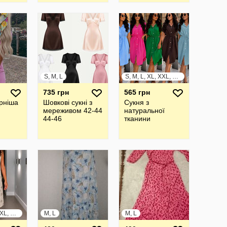
S, M, L
S, M, L, XL, XXL, XXXL
735 грн
565 грн
рніша
Шовкові сукні з
Сукня з
мереживом 42-44
натуральної
44-46
тканини
S, M, L, XL, XXL, XXXL
M, L
M, L