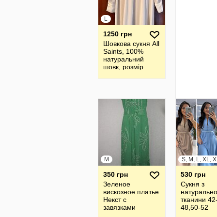
L
1250 грн
Шовкова cукня All
Saints, 100%
натуральний
шовк, розмір
12/40 або L
M
350 грн
530 грн
Зеленое
Сукня з
вискозное платье
натурально
Некст с
тканини 42
завязками
48,50-52
размер М