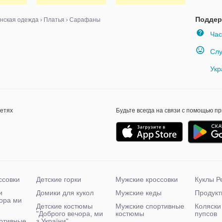
ошва
тесьмой и
кисточками
размер S
Поддер
нская одежда
›
Платья
›
Сарафаны
Час
Слу
Укр
сетях
Будьте всегда на связи с помощью п
ссовки
Детские горки
Мужские кроссовки
Куклы Р
и
Домики для кукол
Мужские кеды
Продукт
чора ми
Детские костюмы
Мужские спортивные
Коляски
"Доброго вечора, ми
костюмы
пупсов
ртивные
з України"