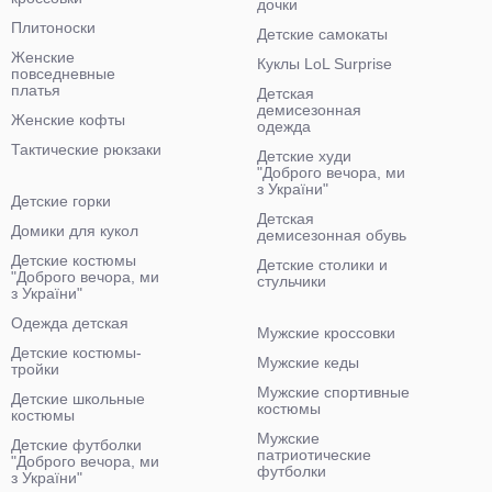
дочки
Плитоноски
Детские самокаты
Женские
Куклы LoL Surprise
повседневные
платья
Детская
демисезонная
Женские кофты
одежда
Тактические рюкзаки
Детские худи
"Доброго вечора, ми
з України"
Детские горки
Детская
Домики для кукол
демисезонная обувь
Детские костюмы
Детские столики и
"Доброго вечора, ми
стульчики
з України"
Одежда детская
Мужские кроссовки
Детские костюмы-
Мужские кеды
тройки
Мужские спортивные
Детские школьные
костюмы
костюмы
Мужские
Детские футболки
патриотические
"Доброго вечора, ми
футболки
з України"