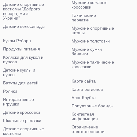
Мужские кожаные
Детские спортивные
кроссовки
костюмы "Доброго
вечора, ми з
Тактические
України"
перчатки
Детские велосипеды
Мужские спортивные
штаны
Куклы Реборн
Мужские толстовки
Продукты питания
Мужские сумки
бананки
Коляски для кукол и
пупсов
Мужские тактические
кроссовки
Детские куклы и
пупсы
Карта сайта
Батуты для детей
Карта регионов
Ролики
Блог Клубка
Интерактивные
игрушки
Популярные бренды
Детские кроссовки
Контактная
информация
Школьные рюкзаки
Ограничение
Детские спортивные
ответственности
костюмы