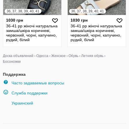
36, 37, 38, 39, 40, 41
36, 37, 38, 39, 40, 41
1030 грн
1030 грн
36-41 рр жіночі натуральна
36-41 рр жіночі натуральна
замша/шкіра коричневі,
замша/шкіра коричневі,
червоний, чорні, капучино,
червоний, чорні, капучино,
рудий, білий
рудий, білий
Доска объявлений
›
Одесса
›
Женское
›
Обувь
›
Летняя обувь
›
Босоножки
Поддержка
Часто задаваемые вопросы
Служба поддержки
Украинский