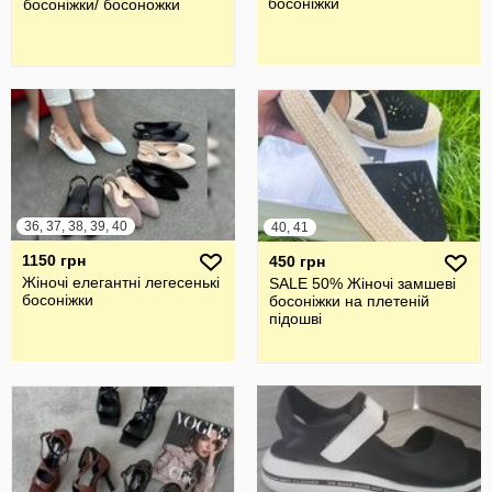
босоніжки
босоніжки/ босоножки
36, 37, 38, 39, 40
40, 41
1150 грн
450 грн
Жіночі елегантні легесенькі
SALE 50% Жіночі замшеві
босоніжки
босоніжки на плетеній
підошві