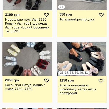
38
550 грн
3100 грн
Тотальний розпродаж
Нереально круті Арт 7650
Коньяк Арт 7651 Шоколад
Арт 7652 Чорний Босоніжки
Тм LIRIO
36, 37, 38, 39, 40, 41
2050 грн
1150 грн
Босоніжки Натур замша /
Жіночі натуральні
шкіра 7750- 7760
шльопанці на танкетці/
платформі