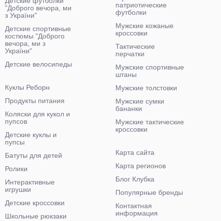
Детские футболки
патриотические
"Доброго вечора, ми
футболки
з України"
Мужские кожаные
Детские спортивные
кроссовки
костюмы "Доброго
вечора, ми з
Тактические
України"
перчатки
Детские велосипеды
Мужские спортивные
штаны
Куклы Реборн
Мужские толстовки
Продукты питания
Мужские сумки
бананки
Коляски для кукол и
пупсов
Мужские тактические
кроссовки
Детские куклы и
пупсы
Карта сайта
Батуты для детей
Карта регионов
Ролики
Блог Клубка
Интерактивные
игрушки
Популярные бренды
Детские кроссовки
Контактная
информация
Школьные рюкзаки