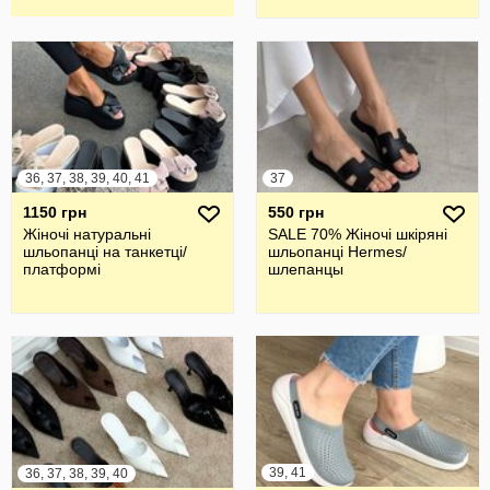
36, 37, 38, 39, 40, 41
37
1150 грн
550 грн
Жіночі натуральні
SALE 70% Жіночі шкіряні
шльопанці на танкетці/
шльопанці Hermes/
платформі
шлепанцы
39, 41
36, 37, 38, 39, 40