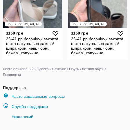
36, 37, 38, 39, 40, 41
36, 37, 38, 39, 40, 41
1150 грн
1150 грн
36-41 рр босоніжки закрита
36-41 рр босоніжки закрита
п ята натуральна замша/
п ята натуральна замша/
шкіра коричневі, чорні,
шкіра коричневі, чорні,
бежеві, капучино
бежеві, капучино
Доска объявлений
›
Одесса
›
Женское
›
Обувь
›
Летняя обувь
›
Босоножки
Поддержка
Часто задаваемые вопросы
Служба поддержки
Украинский