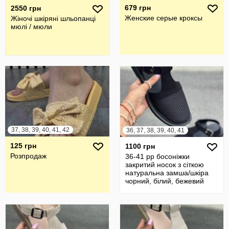
679 грн
2550 грн
Женские серые кроксы
Жіночі шкіряні шльопанці
мюлі / мюли
37, 38, 39, 40, 41, 42
36, 37, 38, 39, 40, 41
125 грн
1100 грн
Розпродаж
36-41 рр босоніжки
закритий носок з сіткою
натуральна замша/шкіра
чорний, білий, бежевий