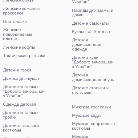
Женская обувь
України"
Женские кожаные
Наряды для мамы и
кроссовки
дочки
Плитоноски
Детские самокаты
Женские
Куклы LoL Surprise
повседневные
платья
Детская
демисезонная
Женские кофты
одежда
Тактические рюкзаки
Детские худи
"Доброго вечора, ми
з України"
Детские горки
Детская
Домики для кукол
демисезонная обувь
Детские костюмы
Детские столики и
"Доброго вечора, ми
стульчики
з України"
Одежда детская
Мужские кроссовки
Детские костюмы-
Мужские кеды
тройки
Мужские спортивные
Детские школьные
костюмы
костюмы
Мужские