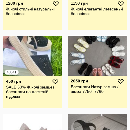
1200 грн
1150 грн
Жіночі стильні натуральні
Жіночі елегантні легесенькі
босоніжки
босоніжки
40, 41
2050 грн
450 грн
Босоніжки Натур замша /
SALE 50% Жіночі замшеві
шкіра 7750- 7760
босоніжки на плетеній
підошві