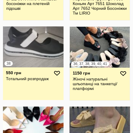
босоніжки на плетеній
Коньяк Арт 7651 Шоколад
підошві
Арт 7652 Чорний Босоніжки
Тм LIRIO
38
36, 37, 38, 39, 40, 41
550 грн
1150 грн
Тотальний розпродаж
Жіночі натуральні
шльопанці на танкетці/
платформі