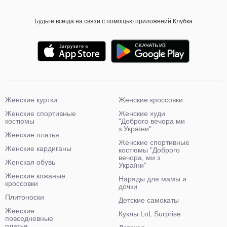
Будьте всегда на связи с помощью приложений Клубка
Женские куртки
Женские кроссовки
Женские спортивные
Женские худи
костюмы
"Доброго вечора ми
з України"
Женские платья
Женские спортивные
Женские кардиганы
костюмы "Доброго
вечора, ми з
Женская обувь
України"
Женские кожаные
Наряды для мамы и
кроссовки
дочки
Плитоноски
Детские самокаты
Женские
Куклы LoL Surprise
повседневные
платья