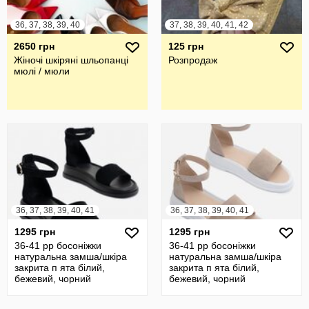
36, 37, 38, 39, 40
37, 38, 39, 40, 41, 42
2650 грн
125 грн
Жіночі шкіряні шльопанці
Розпродаж
мюлі / мюли
36, 37, 38, 39, 40, 41
36, 37, 38, 39, 40, 41
1295 грн
1295 грн
36-41 рр босоніжки
36-41 рр босоніжки
натуральна замша/шкіра
натуральна замша/шкіра
закрита п ята білий,
закрита п ята білий,
бежевий, чорний
бежевий, чорний