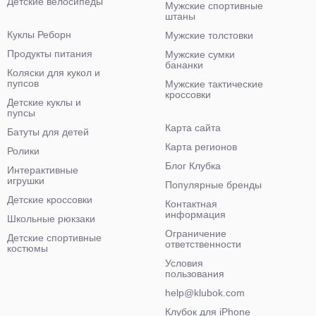
Детские велосипеды
Мужские спортивные
штаны
Куклы Реборн
Мужские толстовки
Продукты питания
Мужские сумки
бананки
Коляски для кукол и
пупсов
Мужские тактические
кроссовки
Детские куклы и
пупсы
Карта сайта
Батуты для детей
Карта регионов
Ролики
Блог Клубка
Интерактивные
игрушки
Популярные бренды
Детские кроссовки
Контактная
информация
Школьные рюкзаки
Ограничение
Детские спортивные
ответственности
костюмы
Условия
пользования
help@klubok.com
Клубок для iPhone