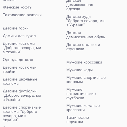
Детская
демисезонная
Женские кофты
одежда
Тактические рюкзаки
Детские худи
"Доброго вечора, ми
з України"
Детские горки
Детская
Домики для кукол
демисезонная обувь
Детские костюмы
Детские столики и
"Доброго вечора, ми
стульчики
з України"
Одежда детская
Мужские кроссовки
Детские костюмы-
Мужские кеды
тройки
Мужские спортивные
Детские школьные
костюмы
костюмы
Мужские
Детские футболки
патриотические
"Доброго вечора, ми
футболки
з України"
Мужские кожаные
Детские спортивные
кроссовки
костюмы "Доброго
вечора, ми з
Тактические
України"
перчатки