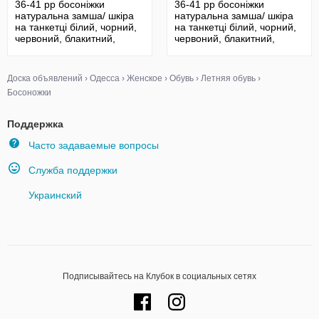
36-41 рр босоніжки
36-41 рр босоніжки
натуральна замша/ шкіра
натуральна замша/ шкіра
на танкетці білий, чорний,
на танкетці білий, чорний,
червоний, блакитний,
червоний, блакитний,
пудра
пудра
Доска объявлений
›
Одесса
›
Женское
›
Обувь
›
Летняя обувь
›
Босоножки
Поддержка
Часто задаваемые вопросы
Служба поддержки
Украинский
Подписывайтесь на Клубок в социальных сетях