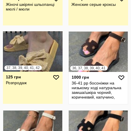
Жіночі шкіряні шльопанці
Женские серые кроксы
мюлі / мюли
37, 38, 39, 40, 41, 42
36, 37, 38, 39, 40, 41
125 грн
1000 грн
Розпродаж
36-41 рр босоніжки на
низькому ході натуральна
замша/шкіра чорний,
коричневий, капучино,
рудий, беж