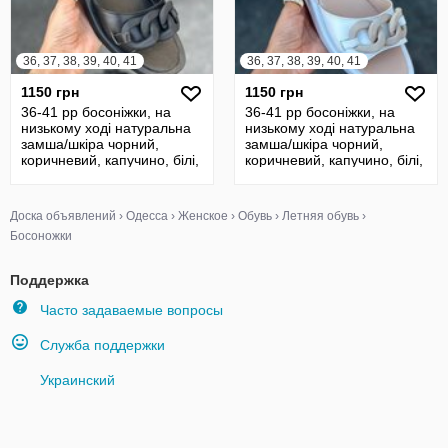
36, 37, 38, 39, 40, 41
36, 37, 38, 39, 40, 41
1150 грн
1150 грн
36-41 рр босоніжки, на
36-41 рр босоніжки, на
низькому ході натуральна
низькому ході натуральна
замша/шкіра чорний,
замша/шкіра чорний,
коричневий, капучино, білі,
коричневий, капучино, білі,
беж
беж
Доска объявлений
›
Одесса
›
Женское
›
Обувь
›
Летняя обувь
›
Босоножки
Поддержка
Часто задаваемые вопросы
Служба поддержки
Украинский