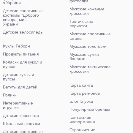
футболки
з України"
Мужские кожаные
Детские спортивные
кроссовки
костюмы "Доброго
вечора, ми з
Тактические
України"
перчатки
Детские велосипеды
Мужские спортивные
штаны
Куклы Реборн
Мужские толстовки
Продукты питания
Мужские сумки
бананки
Коляски для кукол и
пупсов
Мужские тактические
кроссовки
Детские куклы и
пупсы
Карта сайта
Батуты для детей
Карта регионов
Ролики
Блог Клубка
Интерактивные
игрушки
Популярные бренды
Детские кроссовки
Контактная
информация
Школьные рюкзаки
Ограничение
Детские спортивные