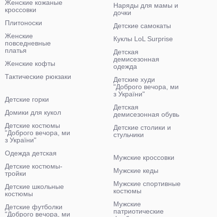
Женские кожаные
Наряды для мамы и
кроссовки
дочки
Плитоноски
Детские самокаты
Женские
Куклы LoL Surprise
повседневные
платья
Детская
демисезонная
Женские кофты
одежда
Тактические рюкзаки
Детские худи
"Доброго вечора, ми
з України"
Детские горки
Детская
Домики для кукол
демисезонная обувь
Детские костюмы
Детские столики и
"Доброго вечора, ми
стульчики
з України"
Одежда детская
Мужские кроссовки
Детские костюмы-
Мужские кеды
тройки
Мужские спортивные
Детские школьные
костюмы
костюмы
Мужские
Детские футболки
патриотические
"Доброго вечора, ми