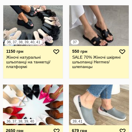
36, 37, 38, 39, 40, 41
37
1150 грн
550 грн
Жіночі натуральні
SALE 70% Жіночі шкіряні
шльопанці на танкетці/
шльопанці Hermes/
платформі
шлепанцы
36, 37, 38, 39, 40
39, 41
2650 грн
679 грн