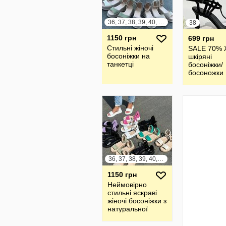
36, 37, 38, 39, 40, 41
38
1150 грн
699 грн
Стильні жіночі
SALE 70% 
босоніжки на
шкіряні
танкетці
босоніжки/
босоножки
36, 37, 38, 39, 40, 41
1150 грн
Неймовірно
стильні яскраві
жіночі босоніжки з
натуральної
шкіри та замші