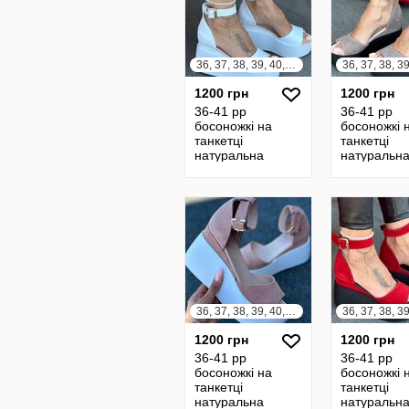
36, 37, 38, 39, 40, 41
1200 грн
1200 грн
36-41 рр
36-41 рр
босоножкі на
босоножкі 
танкетці
танкетці
натуральна
натуральн
замша/шкіра
замша/шкі
чорний, білий,
чорний, біл
шоколад,
шоколад,
бежевий,
бежевий,
капучино
капучино
36, 37, 38, 39, 40, 41
1200 грн
1200 грн
36-41 рр
36-41 рр
босоножкі на
босоножкі 
танкетці
танкетці
натуральна
натуральн