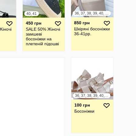
36, 37, 38, 39, 40, 41
40, 41
850 грн
450 грн
Шкіряні босоніжки
Жіночі
SALE 50% Жіночі
36-41рр.
замшеві
босоніжки на
плетеній підошві
36, 37, 38, 39, 40, 41
100 грн
Босоніжки