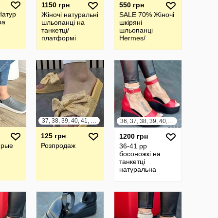
1150 грн
550 грн
Натур
Жіночі натуральні
SALE 70% Жіночі
ра
шльопанці на
шкіряні
танкетці/
шльопанці
платформі
Hermes/
шлепанцы
37, 38, 39, 40, 41, 42
36, 37, 38, 39, 40, 41
125 грн
1200 грн
ерые
Розпродаж
36-41 рр
босоножкі на
танкетці
натуральна
замша/шкіра
чорний, білий,
шоколад,
бежевий,
капучино