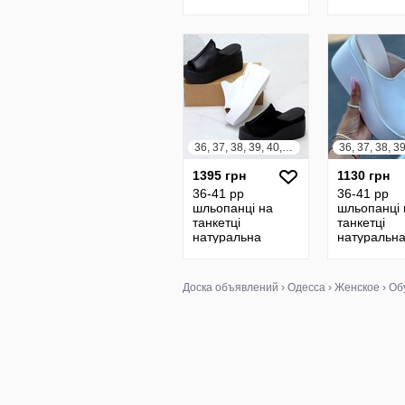
замша/шкіра
замша/шкі
чорний, білий,
чорний, біл
шоколад,
шоколад,
бежевий,
бежевий,
капучино
капучино
36, 37, 38, 39, 40, 41
1395 грн
1130 грн
36-41 рр
36-41 рр
шльопанці на
шльопанці 
танкетці
танкетці
натуральна
натуральн
шкіра/ замша
шкіра/ зам
чорні, білі,
чорні, білі,
червоні, блакитни
коричневі, 
Доска объявлений
›
Одесса
›
Женское
›
Об
блакитні