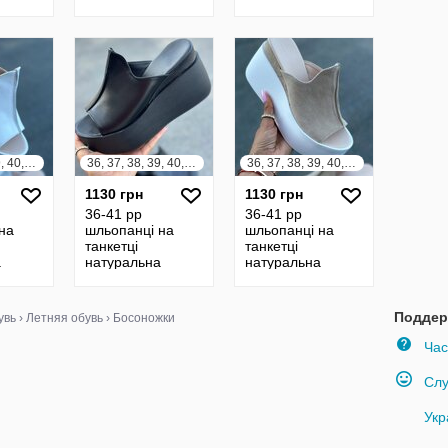
ра
замша/шкіра
замша/шкіра
ий,
чорний, білий,
чорний, білий,
шоколад,
шоколад,
бежевий,
бежевий,
капучино
капучино
36, 37, 38, 39, 40, 41
36, 37, 38, 39, 40, 41
36, 37, 38, 39, 40, 41
1130 грн
1130 грн
36-41 рр
36-41 рр
на
шльопанці на
шльопанці на
танкетці
танкетці
а
натуральна
натуральна
ша
шкіра/ замша
шкіра/ замша
чорні, білі,
чорні, білі,
бежеві,
коричневі, бежеві,
коричневі, бежеві,
Поддер
увь
›
Летняя обувь
›
Босоножки
блакитні
блакитні
Час
Слу
Укр