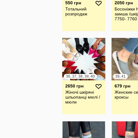
550 грн
2050 грн
Тотальний
Босоніжки 
розпродаж
замша /шкі
7750- 7760
36, 37, 38, 39, 40
39, 41
2650 грн
679 грн
Жіночі шкіряні
Женские с
шльопанці мюлі /
кроксы
мюли