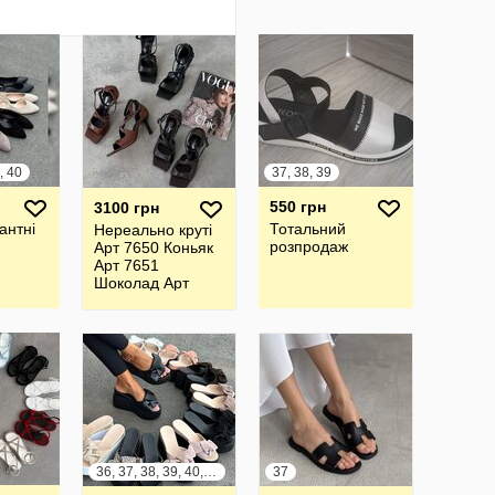
, 40
37, 38, 39
550 грн
3100 грн
антні
Тотальний
Нереально круті
розпродаж
Арт 7650 Коньяк
Арт 7651
Шоколад Арт
7652 Чорний
Босоніжки Тм
LIRIO
36, 37, 38, 39, 40, 41
37