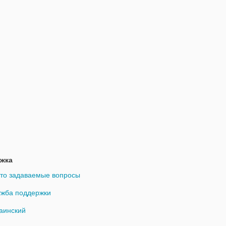
жка
то задаваемые вопросы
жба поддержки
аинский