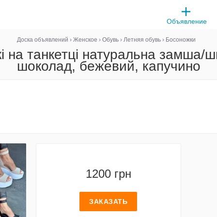
Объявление
Доска объявлений
›
Женское
›
Обувь
›
Летняя обувь
›
Босоножки
і на танкетці натуральна замша/шк
шоколад, бежевий, капучино
1200 грн
ЗАКАЗАТЬ