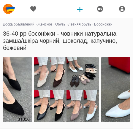
Доска объявлений
›
Женское
›
Обувь
›
Летняя обувь
›
Босоножки
36-40 рр босоніжки - човники натуральна
замша/шкіра чорний, шоколад, капучино,
бежевий