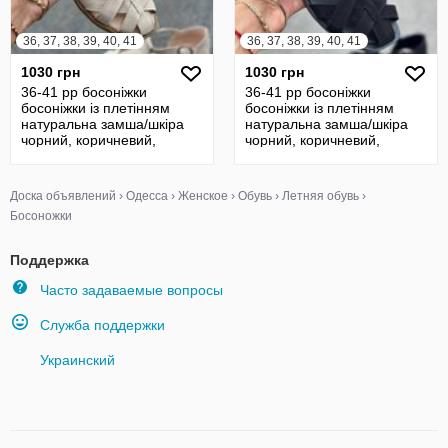
36, 37, 38, 39, 40, 41
36, 37, 38, 39, 40, 41
1030 грн
1030 грн
36-41 рр босоніжки
36-41 рр босоніжки
босоніжки із плетінням
босоніжки із плетінням
натуральна замша/шкіра
натуральна замша/шкіра
чорний, коричневий,
чорний, коричневий,
бежевий, рудий
бежевий, рудий
Доска объявлений
›
Одесса
›
Женское
›
Обувь
›
Летняя обувь
›
Босоножки
Поддержка
Часто задаваемые вопросы
Служба поддержки
Украинский