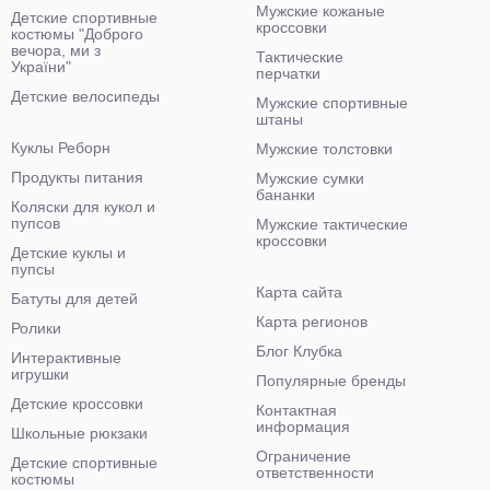
Мужские кожаные
Детские спортивные
кроссовки
костюмы "Доброго
вечора, ми з
Тактические
України"
перчатки
Детские велосипеды
Мужские спортивные
штаны
Куклы Реборн
Мужские толстовки
Продукты питания
Мужские сумки
бананки
Коляски для кукол и
пупсов
Мужские тактические
кроссовки
Детские куклы и
пупсы
Карта сайта
Батуты для детей
Карта регионов
Ролики
Блог Клубка
Интерактивные
игрушки
Популярные бренды
Детские кроссовки
Контактная
информация
Школьные рюкзаки
Ограничение
Детские спортивные
ответственности
костюмы