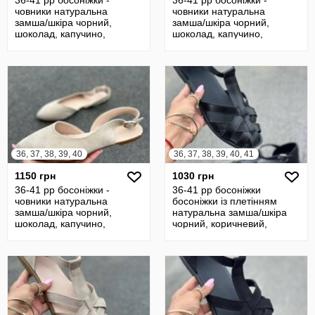
36-41 рр босоніжки -
36-41 рр босоніжки -
човники натуральна
човники натуральна
замша/шкіра чорний,
замша/шкіра чорний,
шоколад, капучино,
шоколад, капучино,
бежевий
бежевий
36, 37, 38, 39, 40
36, 37, 38, 39, 40, 41
1150 грн
1030 грн
36-41 рр босоніжки -
36-41 рр босоніжки
човники натуральна
босоніжки із плетінням
замша/шкіра чорний,
натуральна замша/шкіра
шоколад, капучино,
чорний, коричневий,
бежевий
бежевий, рудий