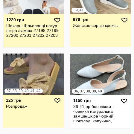
39, 41
679 грн
1220 грн
Женские серые кроксы
Шикарні Шльопанці натур
шкіра /замша 27198 27199
27200 27201 27202 27203
37, 38, 39, 40, 41, 42
36, 37, 38, 39, 40
125 грн
1150 грн
Розпродаж
36-41 рр босоніжки -
човники натуральна
замша/шкіра чорний,
шоколад, капучино,
бежевий