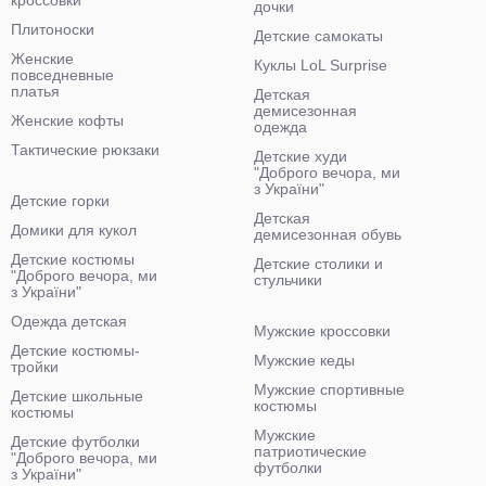
кроссовки
дочки
Плитоноски
Детские самокаты
Женские
Куклы LoL Surprise
повседневные
платья
Детская
демисезонная
Женские кофты
одежда
Тактические рюкзаки
Детские худи
"Доброго вечора, ми
з України"
Детские горки
Детская
Домики для кукол
демисезонная обувь
Детские костюмы
Детские столики и
"Доброго вечора, ми
стульчики
з України"
Одежда детская
Мужские кроссовки
Детские костюмы-
Мужские кеды
тройки
Мужские спортивные
Детские школьные
костюмы
костюмы
Мужские
Детские футболки
патриотические
"Доброго вечора, ми
футболки
з України"