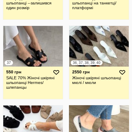
шльопанці --залишився
шльопанці на танкетці/
один розмір
платформі
37
36, 37, 38, 39, 40
550 грн
2550 грн
SALE 70% Жіночі шкіряні
Жіночі шкіряні шльопанці
шльопанці Hermes/
мюлі / мюли
шлепанцы