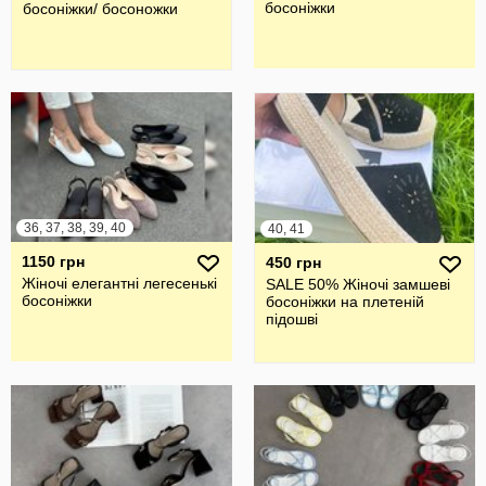
босоніжки
босоніжки/ босоножки
36, 37, 38, 39, 40
40, 41
1150 грн
450 грн
Жіночі елегантні легесенькі
SALE 50% Жіночі замшеві
босоніжки
босоніжки на плетеній
підошві