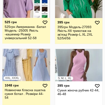
525 грн
395 грн
525грн Американка -Батал
395грн Модель-27093
Модель -25005 Якість
Якість-Хб трикотаж на
-кашемир Розмір
звʼязці Розмір-L.XL.2XL
універсальний 52-58
52/54/56
XXL, XXXL
S, M, L, XL
1048 грн
395 грн
Новиночки Класна ошатна
Сукня жіноча рубчик 42-44,
сукня ботал . Розміри 44-
46-48
54