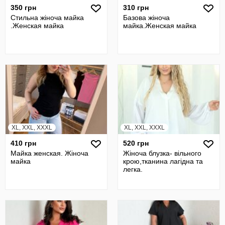
350 грн
310 грн
Стильна жіноча майка
Базова жіноча
.Женская майка
майка.Женская майка
XL, XXL, XXXL
XL, XXL, XXXL
410 грн
520 грн
Майка женская. Жіноча
Жіноча блузка- вільного
майка
крою,тканина лагідна та
легка.