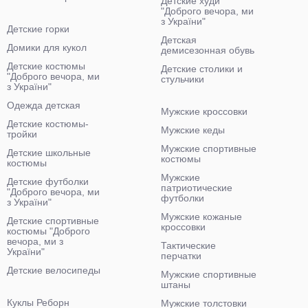
Детские худи
"Доброго вечора, ми
з України"
Детские горки
Детская
Домики для кукол
демисезонная обувь
Детские костюмы
Детские столики и
"Доброго вечора, ми
стульчики
з України"
Одежда детская
Мужские кроссовки
Детские костюмы-
Мужские кеды
тройки
Мужские спортивные
Детские школьные
костюмы
костюмы
Мужские
Детские футболки
патриотические
"Доброго вечора, ми
футболки
з України"
Мужские кожаные
Детские спортивные
кроссовки
костюмы "Доброго
вечора, ми з
Тактические
України"
перчатки
Детские велосипеды
Мужские спортивные
штаны
Куклы Реборн
Мужские толстовки