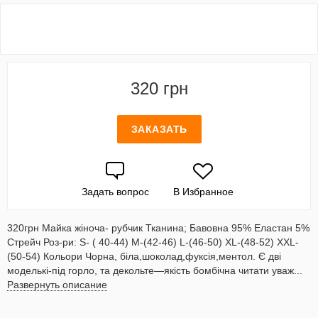
320 грн
ЗАКАЗАТЬ
Задать вопрос
В Избранное
320грн Майка жіноча- рубчик Тканина; Бавовна 95% Еластан 5%
Стрейч Роз-ри: S- ( 40-44) M-(42-46) L-(46-50) XL-(48-52) XXL-
(50-54) Кольори Чорна, біла,шоколад,фуксія,ментол. Є дві
моделькі-під горло, та декольте—якість бомбічна читати уваж...
Развернуть описание