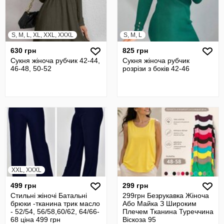
S, M, L, XL, XXL, XXXL
S, M, L
630 грн
825 грн
Сукня жіноча рубчик 42-44,
Сукня жіноча рубчик
46-48, 50-52
розрізи з боків 42-46
XXL, XXXL
499 грн
299 грн
Стильні жіночі Батальні
299грн Безрукавка Жіноча
брюки -тканина трик масло
Або Майка З Широким
- 52/54, 56/58,60/62, 64/66-
Плечем Тканина Туреччина
68 ціна 499 грн
Віскоза 95