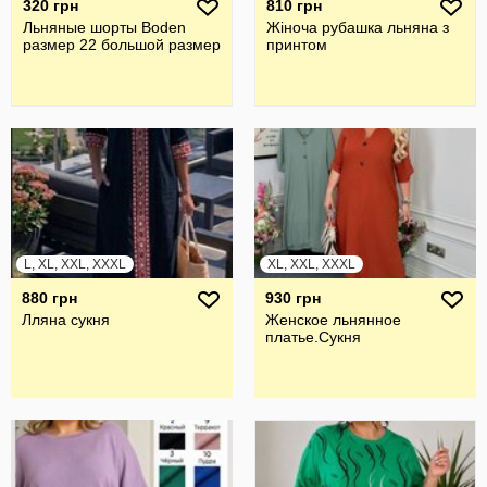
320 грн
810 грн
Льняные шорты Boden
Жiноча рубашка льняна з
размер 22 большой размер
принтом
L, XL, XXL, XXXL
XL, XXL, XXXL
880 грн
930 грн
Лляна сукня
Женское льнянное
платье.Сукня