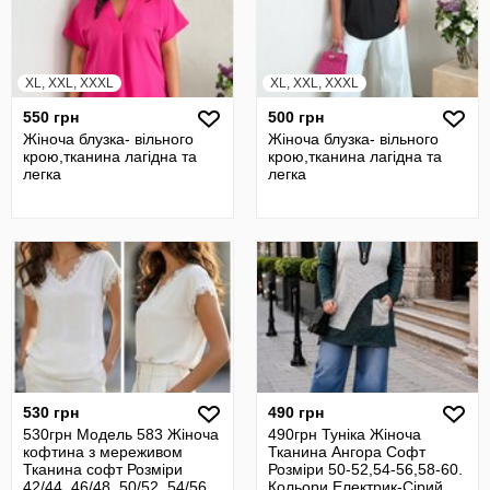
XL, XXL, XXXL
XL, XXL, XXXL
550 грн
500 грн
Жіноча блузка- вільного
Жіноча блузка- вільного
крою,тканина лагідна та
крою,тканина лагідна та
легка
легка
530 грн
490 грн
530грн Модель 583 Жіноча
490грн Туніка Жіноча
кофтина з мереживом
Тканина Ангора Софт
Тканина софт Розміри
Розміри 50-52,54-56,58-60.
42/44, 46/48, 50/52, 54/56
Кольори Електрик-Сірий