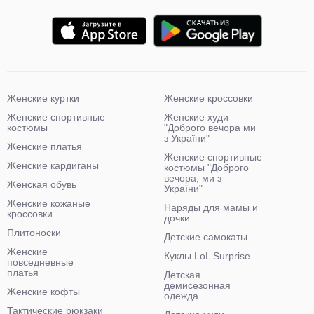
Женские куртки
Женские кроссовки
Женские спортивные
Женские худи
костюмы
"Доброго вечора ми
з України"
Женские платья
Женские спортивные
Женские кардиганы
костюмы "Доброго
вечора, ми з
Женская обувь
України"
Женские кожаные
Наряды для мамы и
кроссовки
дочки
Плитоноски
Детские самокаты
Женские
Куклы LoL Surprise
повседневные
платья
Детская
демисезонная
Женские кофты
одежда
Тактические рюкзаки