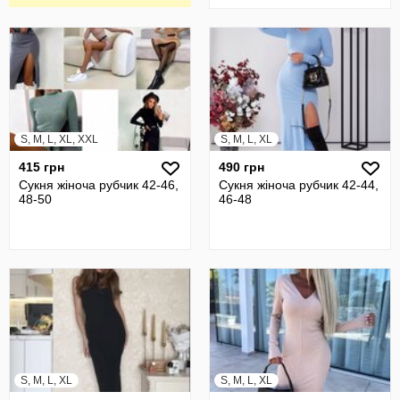
S, M, L, XL, XXL
S, M, L, XL
415 грн
490 грн
Сукня жіноча рубчик 42-46,
Сукня жіноча рубчик 42-44,
48-50
46-48
S, M, L, XL
S, M, L, XL