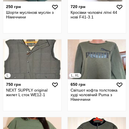
250 грн
720 грн
Шорти муслінові муслін з
Кросівки чоловічі літні 44
Німеччини
нові F41-3.1
L
L, XL
750 грн
650 грн
NEXT SUPPLY original
Світшот кофта толстовка
жилет L сток WE12-1
худі чоловічий Puma з
Німеччини