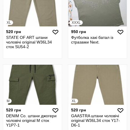
XL
XXXL
520 грн
950 грн
STATE OF ART штани
Футболка хакі батал із
чоловічі original W36L34
стразами Next.
сток SU54-2
M
XL
520 грн
520 грн
DENIM Co. штани джогери
GAASTRA штани чоловічі
чоловічі original M сток
original W36L34 сток Y17-
Y1P7-1
D6-1