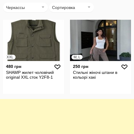
Черкассы
Сортировка
XXL
M, L
480 грн
250 грн
SHAMP жилет чоловічий
Стильні жіночі штани в
original XXL сток Y2F8-1
кольорі хакі