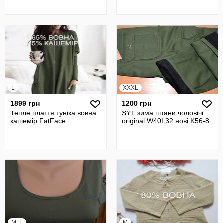
L
XXXL
1899 грн
1200 грн
Тепле плаття туніка вовна
SYT зима штани чоловічі
кашемір FatFace.
original W40L32 нові K56-8
M, L
M