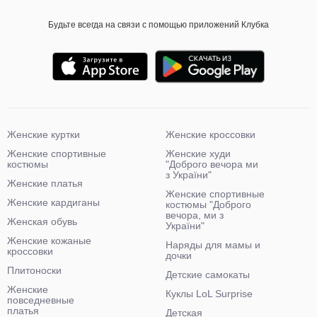
Будьте всегда на связи с помощью приложений Клубка
Женские куртки
Женские кроссовки
Женские спортивные
Женские худи
костюмы
"Доброго вечора ми
з України"
Женские платья
Женские спортивные
Женские кардиганы
костюмы "Доброго
вечора, ми з
Женская обувь
України"
Женские кожаные
Наряды для мамы и
кроссовки
дочки
Плитоноски
Детские самокаты
Женские
Куклы LoL Surprise
повседневные
платья
Детская