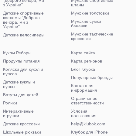
"Доброго вечора, ми
Мужские спортивные
з України"
штаны
Детские спортивные
Мужские толстовки
костюмы "Доброго
Мужские сумки
вечора, ми з
бананки
України"
Мужские тактические
Детские велосипеды
кроссовки
Куклы Реборн
Карта сайта
Продукты питания
Карта регионов
Коляски для кукол и
Блог Клубка
пупсов
Популярные бренды
Детские куклы и
Контактная
пупсы
информация
Батуты для детей
Ограничение
Ролики
ответственности
Интерактивные
Условия
игрушки
пользования
Детские кроссовки
help@klubok.com
Школьные рюкзаки
Клубок для iPhone