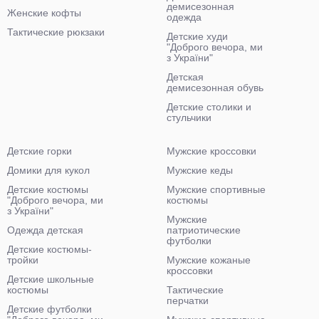
демисезонная
Женские кофты
одежда
Тактические рюкзаки
Детские худи
"Доброго вечора, ми
з України"
Детская
демисезонная обувь
Детские столики и
стульчики
Детские горки
Мужские кроссовки
Домики для кукол
Мужские кеды
Детские костюмы
Мужские спортивные
"Доброго вечора, ми
костюмы
з України"
Мужские
Одежда детская
патриотические
футболки
Детские костюмы-
тройки
Мужские кожаные
кроссовки
Детские школьные
костюмы
Тактические
перчатки
Детские футболки