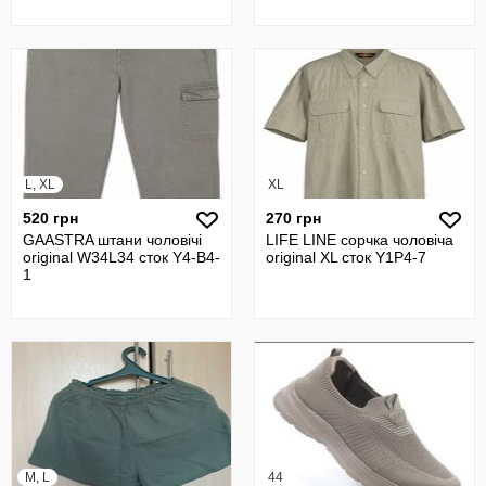
L, XL
XL
520 грн
270 грн
GAASTRA штани чоловічі
LIFE LINE сорчка чоловіча
original W34L34 сток Y4-B4-
original XL сток Y1P4-7
1
M, L
44