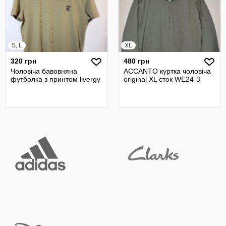
S, L
XL
320 грн
480 грн
Чоловіча бавовняна
ACCANTO куртка чоловіча
футболка з принтом livergy
original XL сток WE24-3