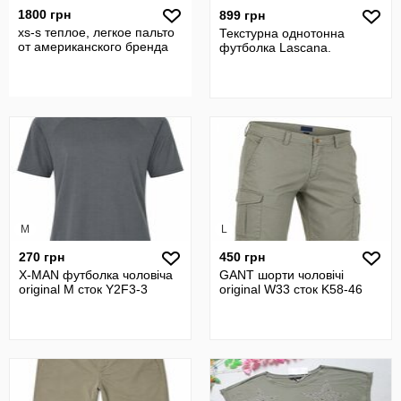
1800 грн
899 грн
xs-s теплое, легкое пальто
Текстурна однотонна
от американского бренда
футболка Lascana.
M
L
270 грн
450 грн
X-MAN футболка чоловіча
GANT шорти чоловічі
original M сток Y2F3-3
original W33 сток K58-46