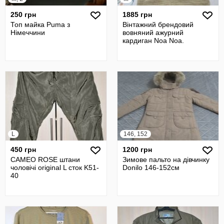
250 грн
1885 грн
Топ майка Puma з
Вінтажний брендовий
Німеччини
вовняний ажурний
кардиган Noa Noa.
L
146, 152
450 грн
1200 грн
CAMEO ROSE штани
Зимове пальто на дівчинку
чоловічі original L сток K51-
Donilo 146-152см
40