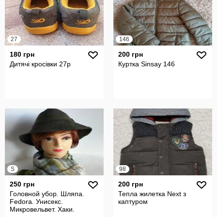
27
146
180 грн
200 грн
Дитячі кросівки 27р
Куртка Sinsay 146
S
98
250 грн
200 грн
Головной убор. Шляпа.
Тепла жилетка Next з
Fedora. Унисекс.
каптуром
Микровельвет. Хаки.