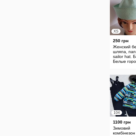
XS
250 грн
Женский бе
шляпа, пап
sailor hat. 
Белые горо
мятном. Це
гр.
104
1100 грн
Зимовий
комбінезон