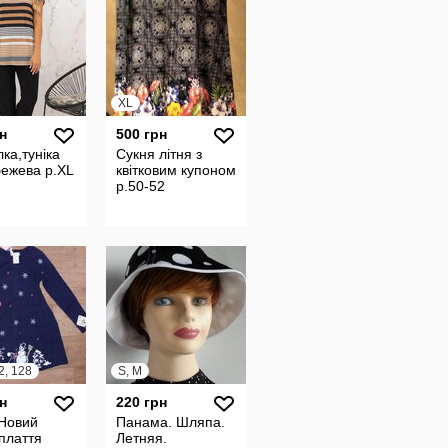
XL
н
500 грн
ка,туніка
Сукня літня з
бежева p.XL
квітковим купоном
р.50-52
2, 128
S, M
н
220 грн
 Новий
Панама. Шляпа.
 плаття
Летняя.