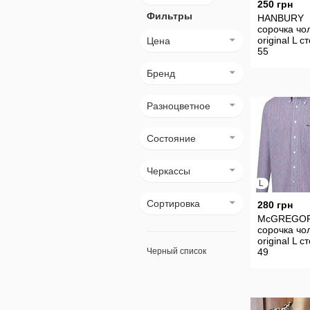
250 грн
Фильтры
HANBURY
сорочка чо
original L с
Цена
55
Бренд
Разноцветное
Состояние
Черкассы
L
Сортировка
280 грн
McGREGO
сорочка чо
original L с
Черный список
49