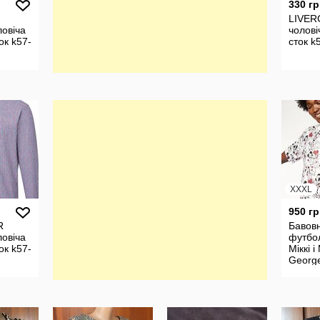
330 гр
LIVER
ловіча
чоловіч
ток k57-
сток k
XXXL
950 гр
R
Бавов
ловіча
футбол
ток k57-
Міккі і
Georg