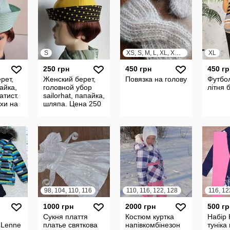
S
XS, S, M, L, XL, XXL, XXXL
XL
250 грн
450 грн
450 гр
рет,
Женский берет,
Повязка на голову
Футбол
айка,
головной убор
літня 
Батист.
sailorhat, папайка,
хи на
шляпа. Цена 250
на 250
гр.
98, 104, 110, 116
110, 116, 122, 128
116, 12
1000 грн
2000 грн
500 гр
Сукня плаття
Костюм куртка
Набір
 Lenne
платье святкова
напівкомбінезон
туніка