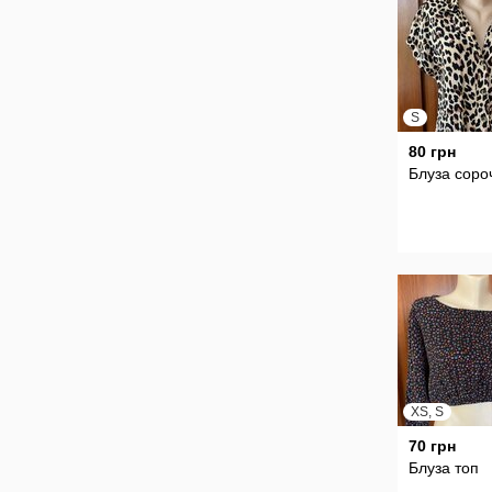
S
80 грн
Блуза соро
XS, S
70 грн
Блуза топ