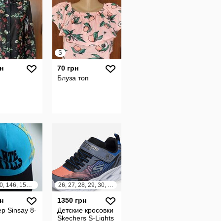
S
н
70 грн
Блуза топ
134, 140, 146, 152, 158
26, 27, 28, 29, 30, 31, 32, 33, 34, 35, 36, 37, 38, 39
н
1350 грн
р Sinsay 8-
Детские кросовки
Skechers S-Lights