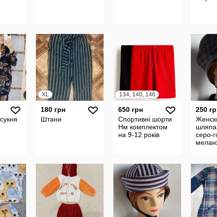
XL
134, 140, 146
180 грн
650 грн
250 гр
сукня
Штани
Спортивні шорти
Женски
Нм комплектом
шляпа,
на 9-12 років
серо-г
мелан
клетка