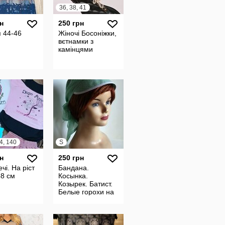
36, 38, 41
н
250 грн
 44-46
Жіночі Босоніжки,
вєтнамки з
камінцями
4, 140
S
н
250 грн
ечі. На ріст
Бандана.
38 см
Косынка.
Козырек. Батист.
Белые горохи на
мятном.