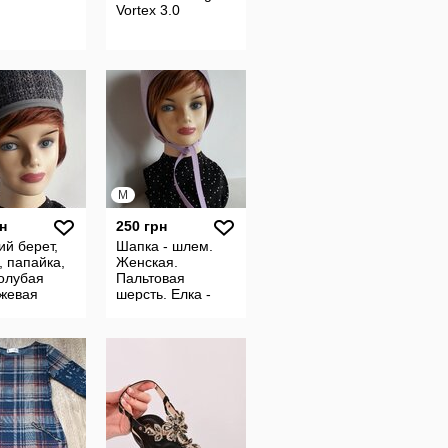
Vortex 3.0
M
н
250 грн
й берет,
Шапка - шлем.
 папайка,
Женская.
олубая
Пальтовая
жевая
шерсть. Елка -
, кашемир.
сирень.