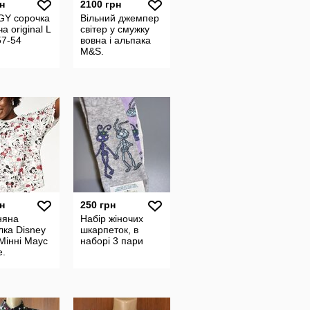
н
2100 грн
GY сорочка
Вільний джемпер
а original L
світер у смужку
57-54
вовна і альпака
M&S.
н
250 грн
няна
Набір жіночих
ка Disney
шкарпеток, в
 Мінні Маус
наборі 3 пари
e.