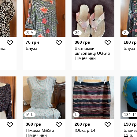
S, M
39
S
70 грн
360 грн
180 гр
чка
Блуза
Вʼєтнамки
Блуза
шльопанці UGG з
Німеччини
M, L
L
360 грн
200 грн
150 гр
Піжама M&S з
Юбка р.14
Блейзе
Німеччини
12 p.