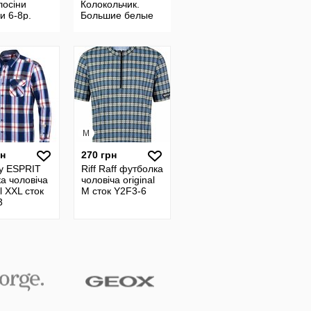
лосіни
Колокольчик.
си 6-8р.
Большие белые
nah
горохи на
черном. Цена 240
гр.
M
рн
270 грн
y ESPRIT
Riff Raff футболка
а чоловіча
чоловіча original
al XXL сток
M сток Y2F3-6
3