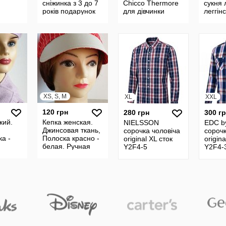
сніжинка з 3 до 7
Chicco Thermore
сукня 
років подарунок
для дівчинки
леггін
р.122 5-8р.
Savan
XS, S, M
XL
XXL
120 грн
280 грн
300 г
кий.
Кепка женская.
NIELSSON
EDC b
Джинсовая ткань,
сорочка чоловіча
сорочк
ка -
Полоска красно -
original XL сток
origin
белая. Ручная
Y2F4-5
Y2F4-
работа.