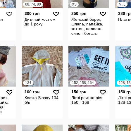
4
68, 74, 80
XS
M, L
300 грн
250 грн
380 гр
ля
Дитячий костюм
Женский берет,
Плаття
до 1 року
шляпа, папайка,
коттон, полоска
сине - белая.
Цена 250 гр.
134
152, 158, 164
128, 13
160 грн
150 грн
150 гр
рет,
Кофта Sinsay 134
Літні речі на ріст
Літні р
айка,
б/в
150 - 168
128-1
ая
я