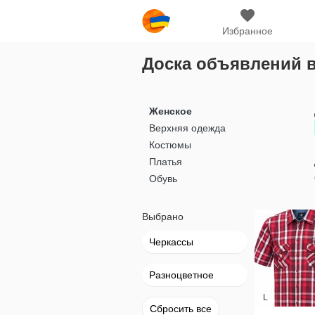
Избранное
Доска объявлений в
Женское
Верхняя одежда
Костюмы
Платья
Обувь
Выбрано
Черкассы
Разноцветное
L
Сбросить все