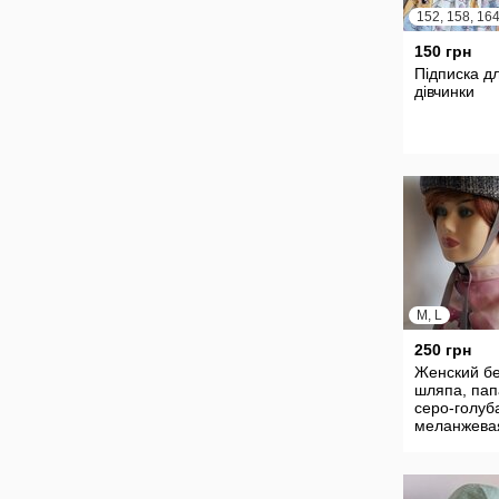
152, 158, 16
150 грн
Підписка д
дівчинки
M, L
250 грн
Женский бе
шляпа, пап
серо-голуб
меланжева
клетка.